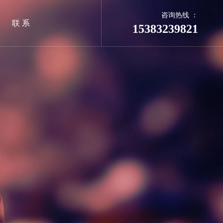
咨询热线 ：
联 系
15383239821
系统
合平台
网络推广
GEO推广