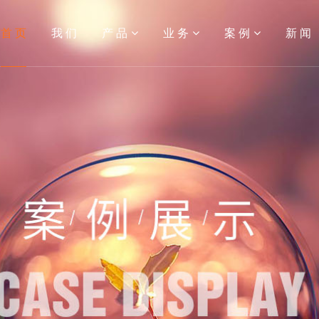
首 页
我 们
产 品
业 务
案 例
新 闻
开发
建设
区团购系统
微信定制
小程序
多用户商城系统
APP开发
内容管理
综
APP